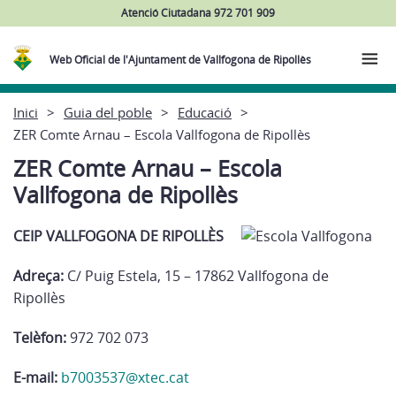
Atenció Ciutadana 972 701 909
Web Oficial de l'Ajuntament de Vallfogona de Ripollès
Inici
Guia del poble
Educació
ZER Comte Arnau – Escola Vallfogona de Ripollès
ZER Comte Arnau – Escola
Vallfogona de Ripollès
CEIP VALLFOGONA DE RIPOLLÈS
Adreça:
C/ Puig Estela, 15 – 17862 Vallfogona de
Ripollès
Telèfon:
972 702 073
E-mail:
b7003537@xtec.cat