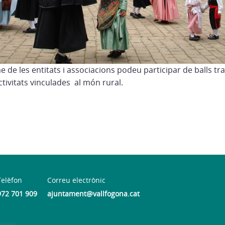
 de les entitats i associacions podeu participar de balls tra
activitats vinculades al món rural.
Telèfon
Correu electrònic
972 701 909
ajuntament@vallfogona.cat